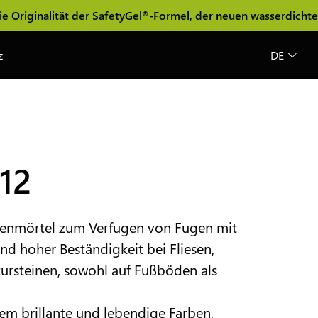
tät der SafetyGel
-Formel, der neuen wasserdichten und riss
®
z
DE
12
genmörtel zum Verfugen von Fugen mit
nd hoher Beständigkeit bei Fliesen,
tursteinen, sowohl auf Fußböden als
em brillante und lebendige Farben,