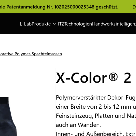
anmeldung Nr. 102025000025348 geschützt.
Die Originali
L-Lab
Produkte
ITZ
Technologien
Handwerksintelligen
orative Polymer-Spachtelmassen
X-Color® 2 
Polymerverstärkter Dekor-Fu
einer Breite von 2 bis 12 mm u
Feinsteinzeug, Platten und Na
auch an Wänden.
Innen- und Außenbereich. Extr