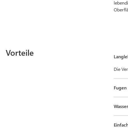
lebend
Oberfl
Vorteile
Langle
Die Ve
Fugen 
Wasse
Einfac