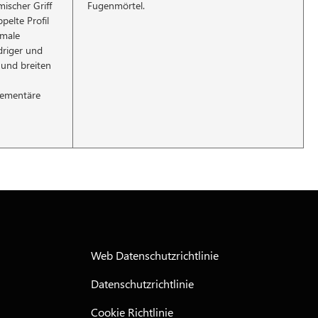
scher Griff
Fugenmörtel.
elte Profil
imale
driger und
 und breiten
-zementäre
Web Datenschutzrichtlinie
Datenschutzrichtlinie
Cookie Richtlinie