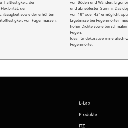
r Haftfestigkeit, der
von Böden und Wänden. Ergonomi
lexibilität, der
und abriebfester Gummi. Das dopp
hlässigkeit sowie der erhöhten
von 18° oder 42° ermöglicht opt
Stoßfestigkeit von Fugenmassen.
Ergebnisse bei Fugenmörteln nie
hoher Dichte sowie bei schmalen
Fugen.
Ideal für dekorative mineralisch
Fugenmörtel.
L-Lab
Produkte
ITZ