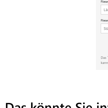
Flies
Flies
Das 
kann
Das könnte Sie in