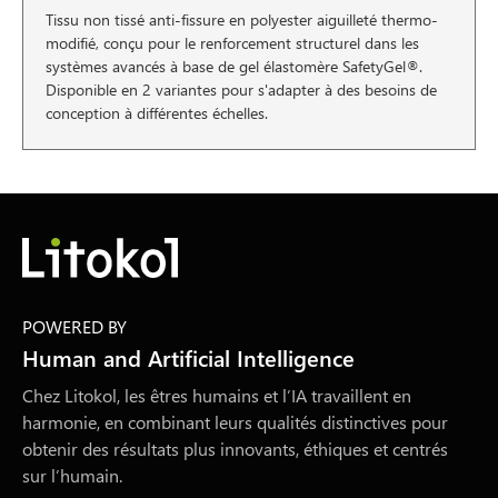
Tissu non tissé anti-fissure en polyester aiguilleté thermo-
modifié, conçu pour le renforcement structurel dans les
systèmes avancés à base de gel élastomère SafetyGel®.
Disponible en 2 variantes pour s'adapter à des besoins de
conception à différentes échelles.
POWERED BY
Human and Artificial Intelligence
Chez Litokol, les êtres humains et l’IA travaillent en
harmonie, en combinant leurs qualités distinctives pour
obtenir des résultats plus innovants, éthiques et centrés
sur l’humain.