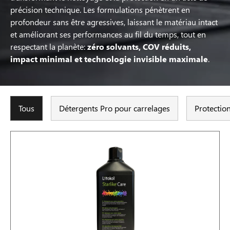
précision technique. Les formulations pénètrent en
profondeur sans être agressives, laissant le matériau intact
et améliorant ses performances au fil du temps, tout en
respectant la planète:
zéro solvants, COV réduits,
impact minimal et technologie invisible maximale
.
Tous
Détergents Pro pour carrelages
Protection