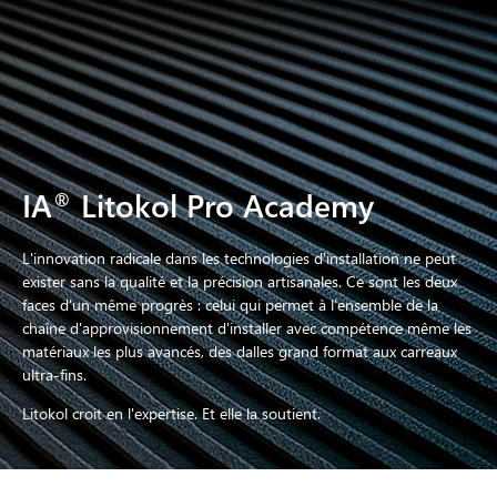
IA
Litokol Pro Academy
®
L'innovation radicale dans les technologies d'installation ne peut
exister sans la qualité et la précision artisanales. Ce sont les deux
faces d'un même progrès : celui qui permet à l'ensemble de la
chaîne d'approvisionnement d'installer avec compétence même les
matériaux les plus avancés, des dalles grand format aux carreaux
ultra-fins.
Litokol croit en l'expertise. Et elle la soutient.