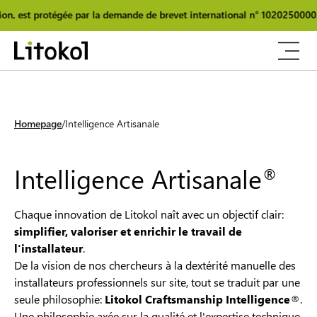
égée par la demande de brevet international n° 102025000025348.
L’o
Homepage
Intelligence Artisanale
Intelligence Artisanale
®
Chaque innovation de Litokol naît avec un objectif clair:
simplifier, valoriser et enrichir le travail de
l'installateur
.
De la vision de nos chercheurs à la dextérité manuelle des
installateurs professionnels sur site, tout se traduit par une
seule philosophie:
Litokol Craftsmanship Intelligence
®.
Une philosophie axée sur la qualité et l'expertise technique,