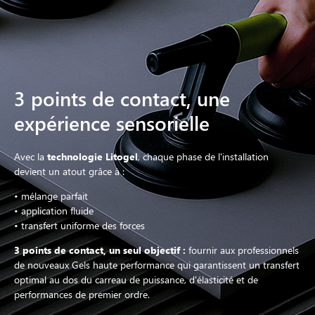
3 points de contact, une
expérience sensorielle
Avec la
technologie Litogel
, chaque phase de l'installation
devient un atout grâce à :
• mélange parfait
• application fluide
• transfert uniforme des forces
3 points de contact, un seul objectif :
fournir aux professionnels
de nouveaux Gels haute performance qui garantissent un transfert
optimal au dos du carreau de puissance, d'élasticité et de
performances de premier ordre.