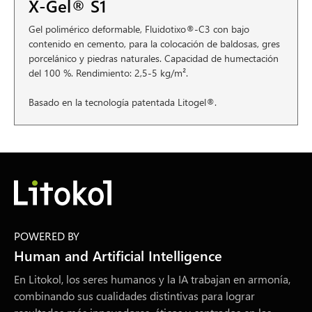
X-Gel® S1
Gel polimérico deformable, Fluidotixo®-C3 con bajo
contenido en cemento, para la colocación de baldosas, gres
porcelánico y piedras naturales. Capacidad de humectación
del 100 %. Rendimiento: 2,5-5 kg/m².
Basado en la tecnología patentada Litogel®.
POWERED BY
Human and Artificial Intelligence
En Litokol, los seres humanos y la IA trabajan en armonía,
combinando sus cualidades distintivas para lograr