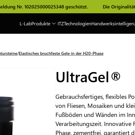
Nr. 102025000025348 geschützt.
Die Originalität der Saf
L-Lab
Produkte
ITZ
Technologien
Handwerksintelligen
tursteine
Elastisches bruchfeste Gele in der H20-Phase
UltraGel®
Gebrauchsfertiges, flexibles 
von Fliesen, Mosaiken und kle
Fußböden und Wänden im Inne
Verarbeitungszeit. Innovative
Phase, zementfrei, garantiert 