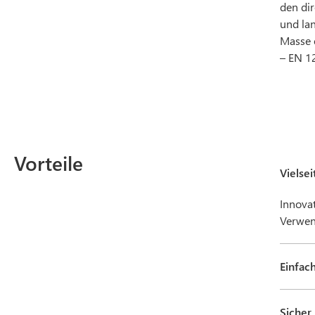
den di
und lan
Masse e
– EN 1
Vorteile
Vielsei
Innova
Verwen
Einfac
Sicher