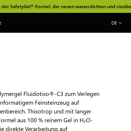
etyGel
-Formel, der neuen wasserdichten und rissüberbrücke
®
z
DE
Polymergel Fluidotixo®-C3 zum Verlegen
informatigem Feinsteinzeug auf
nbereich. Thixotrop und mit langer
 Formel aus 100 % reinem Gel in H₂O-
die direkte Verarbeitung auf