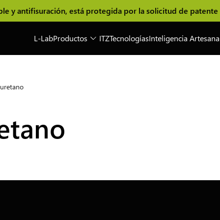
 antifisuración, está protegida por la solicitud de patente i
L-Lab
Productos
ITZ
Tecnologías
Inteligencia Artesana
iuretano
retano