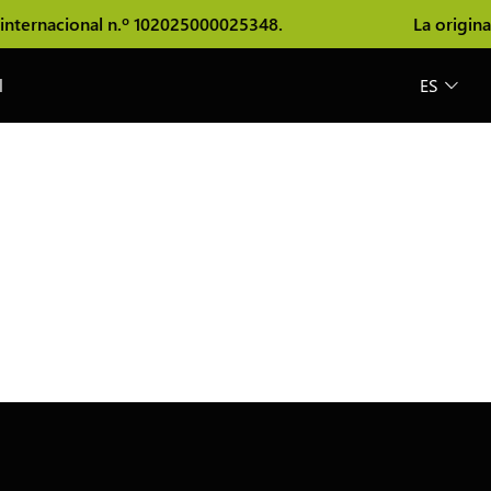
nternacional n.º 102025000025348.
La originali
l
ES