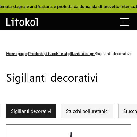
ta stagna e antifrattura, è protetta da domanda di brevetto internazio
Homepage
Prodotti
Stucchi e sigillanti design
Sigillanti decorativi
Sigillanti decorativi
Sigillanti decorativi
Stucchi poliuretanici
Stucch